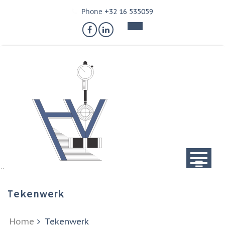
Skip
Phone
+32 16 535059
to
content
Tekenwerk
Home
Tekenwerk