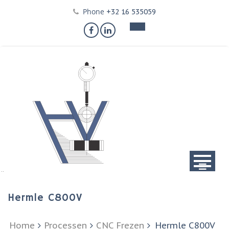
Skip
Phone
+32 16 535059
to
content
Hermle C800V
Home
Processen
CNC Frezen
Hermle C800V